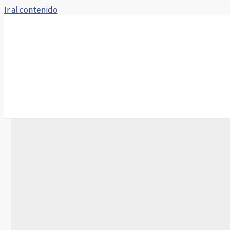
Ir al contenido
Inicio
Sobre nosotros
Donde encontrarnos
Servicios
Portal de noticias
Contacto