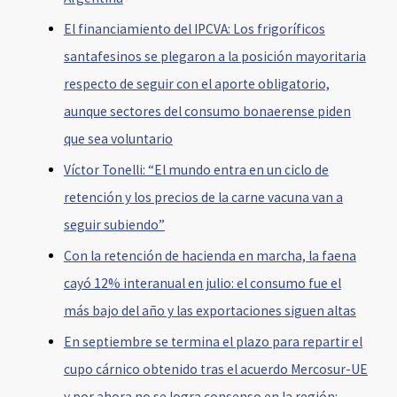
El financiamiento del IPCVA: Los frigoríficos
santafesinos se plegaron a la posición mayoritaria
respecto de seguir con el aporte obligatorio,
aunque sectores del consumo bonaerense piden
que sea voluntario
Víctor Tonelli: “El mundo entra en un ciclo de
retención y los precios de la carne vacuna van a
seguir subiendo”
Con la retención de hacienda en marcha, la faena
cayó 12% interanual en julio: el consumo fue el
más bajo del año y las exportaciones siguen altas
En septiembre se termina el plazo para repartir el
cupo cárnico obtenido tras el acuerdo Mercosur-UE
y por ahora no se logra consenso en la región: