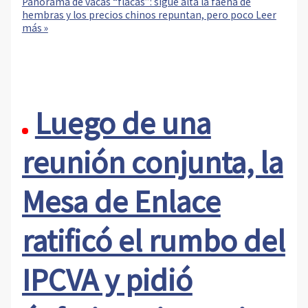
Panorama de vacas “flacas”: sigue alta la faena de
hembras y los precios chinos repuntan, pero poco
Leer
más »
Luego de una
reunión conjunta, la
Mesa de Enlace
ratificó el rumbo del
IPCVA y pidió