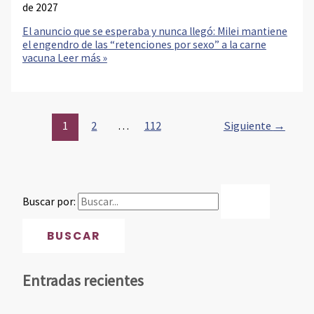
de 2027
El anuncio que se esperaba y nunca llegó: Milei mantiene
el engendro de las “retenciones por sexo” a la carne
vacuna
Leer más »
1
2
…
112
Siguiente
→
Buscar por:
Entradas recientes