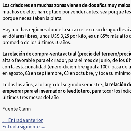
Los criadores en muchas zonas vienen de dos años muy malos
muchos de ellos han optado por vender antes, sea porque les 
porque necesitaban la plata.
Hay muchas regiones donde la seca o el exceso de agua llevó a 
en dólares libres, unos U$S 3,25 por kilo, es un 85% más alto
promedio de los últimos 10 años.
La relación de compra-venta actual (precio del ternero/precio
alta o favorable para el criador, para el mes de junio, de los 
con la estacionalidad (enero-diciembre igual a 100), pasa de un
en agosto, 88 en septiembre, 63 en octubre, y toca su mínimo
Todos los años, a lo largo del segundo semestre
, la relación 
empeorar para el invernador o feedlotero,
para tocar los índi
últimos tres meses del año.
Fuente Clarin
←
Entrada anterior
Entrada siguiente
→