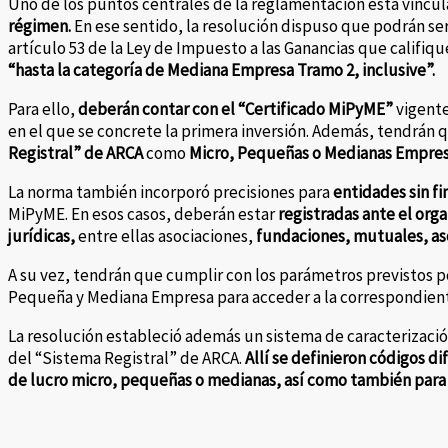
Uno de los puntos centrales de la reglamentación está vincul
régimen.
En ese sentido, la resolución dispuso que podrán se
artículo 53 de la Ley de Impuesto a las Ganancias que califi
“hasta la categoría de Mediana Empresa Tramo 2, inclusive”.
Para ello,
deberán contar con el “Certificado MiPyME”
vigente 
en el que se concrete la primera inversión. Además, tendrán 
Registral” de ARCA
como
Micro, Pequeñas o Medianas Empresa
La norma también incorporó precisiones para
entidades sin fi
MiPyME. En esos casos, deberán estar
registradas ante el org
jurídicas,
entre ellas asociaciones,
fundaciones, mutuales, aso
A su vez, tendrán que cumplir con los parámetros previstos po
Pequeña y Mediana Empresa para acceder a la correspondient
La resolución estableció además un sistema de caracterizació
del “Sistema Registral” de ARCA.
Allí se definieron códigos di
de lucro micro, pequeñas o medianas, así como también para 