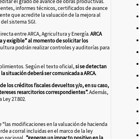
ditar el grado de avance de obras productivas.
entes, informes técnicos, certificados de avance
ente que acredite la valuación de la mejora al
del sistema SGI.
directa entre ARCA, Agricultura y Energía.
ARCA
a y exigible” al momento de solicitar los
cultura podrán realizar controles y auditorías para
limientos. Según el texto oficial,
si se detectan
 la situación deberá ser comunicada a ARCA.
 de los créditos fiscales devueltos y/o, en su caso,
tereses resarcitorios correspondientes”.
Además,
 Ley 27.802.
 “las modificaciones en la valuación de hacienda
de a corral incluidas en el marco de la ley
no nacional,
”generan un impacto positivo en la