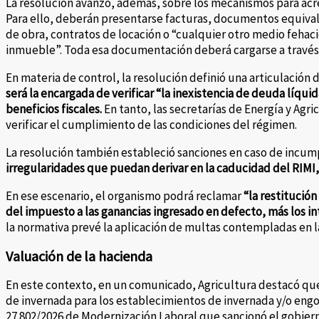
La resolución avanzó, además, sobre los mecanismos para acre
Para ello, deberán presentarse facturas, documentos equival
de obra, contratos de locación o “cualquier otro medio fehaci
inmueble”. Toda esa documentación deberá cargarse a través 
En materia de control, la resolución definió una articulación 
será la encargada de verificar “la inexistencia de deuda líquid
beneficios fiscales.
En tanto, las secretarías de Energía y Agri
verificar el cumplimiento de las condiciones del régimen.
La resolución también estableció sanciones en caso de incump
irregularidades que puedan derivar en la caducidad del RIMI,
En ese escenario, el organismo podrá reclamar
“la restitución
del impuesto a las ganancias ingresado en defecto, más los in
la normativa prevé la aplicación de multas contempladas en la
Valuación de la hacienda
En este contexto, en un comunicado, Agricultura destacó que
de invernada para los establecimientos de invernada y/o engor
27.802/2026 de Modernización Laboral que sancionó el gobier