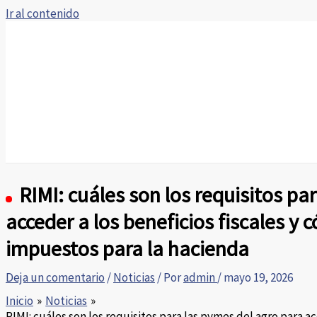
Ir al contenido
Inicio
Sobre nosotros
Donde encontrarnos
Servicios
Portal de noticias
Contacto
RIMI: cuáles son los requisitos pa
acceder a los beneficios fiscales y
impuestos para la hacienda
Deja un comentario
/
Noticias
/ Por
admin
/
mayo 19, 2026
Inicio
Noticias
RIMI: cuáles son los requisitos para las pymes del agro para ac